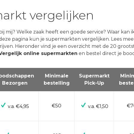
arkt vergelijken
j mij? Welke zaak heeft een goede service? Waar kan ik
Op deze pagina kun je supermarkten vergelijken. Lees mee
ijven. Hieronder vind je een overzicht met de 20 groots
Vergelijk online supermarkten
en bestel direct je bo
oodschappen
Minimale
Supermarkt
Mini
Bezorgen
bestelling
Pick-Up
beste
€50
€7
v.a. €4,95
v.a. €1,50