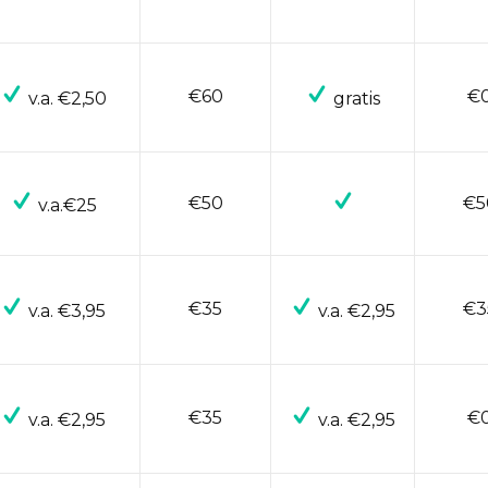
€60
€
v.a. €2,50
gratis
€50
€5
v.a.€25
€35
€3
v.a. €3,95
v.a. €2,95
€35
€
v.a. €2,95
v.a. €2,95