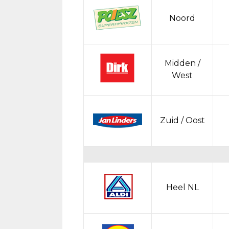
Noord
Midden /
West
Zuid / Oost
Heel NL