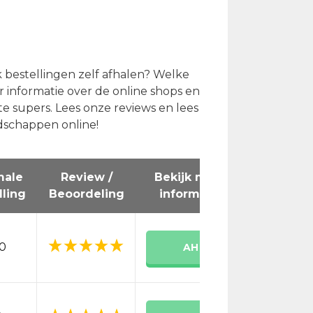
 bestellingen zelf afhalen? Welke
r informatie over de online shops en
te supers. Lees onze reviews en lees
odschappen online!
male
Review /
Bekijk meer
Direct
lling
Beoordeling
informatie
Bestelle
0
AH
Bestel