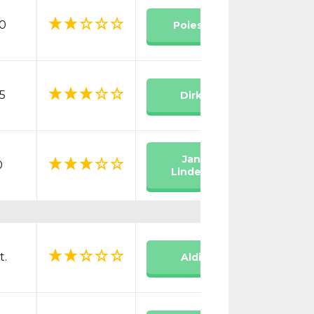
0
Poiesz
5
Dirk
Jan
0
Linders
t.
Aldi