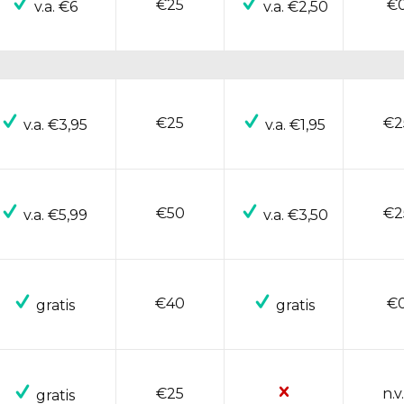
€25
€
v.a. €6
v.a. €2,50
€25
€2
v.a. €3,95
v.a. €1,95
€50
€2
v.a. €5,99
v.a. €3,50
€40
€
gratis
gratis
€25
n.v.
gratis