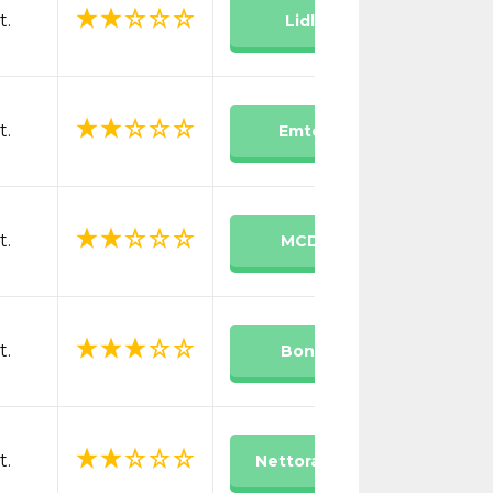
t.
Lidl
t.
Emté
t.
MCD
t.
Boni
t.
Nettorama