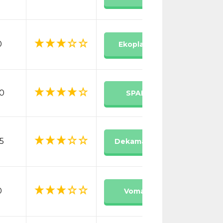
0
Ekoplaza
0
SPAR
5
Dekamarkt
0
Vomar