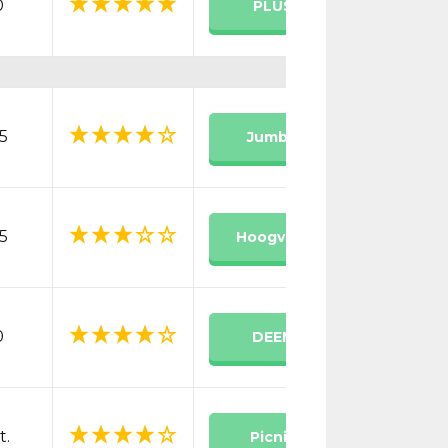
0
PLUS
Bestel
5
Jumbo
Bestel
5
Hoogvliet
Bestel
0
DEEN
t.
Picnic