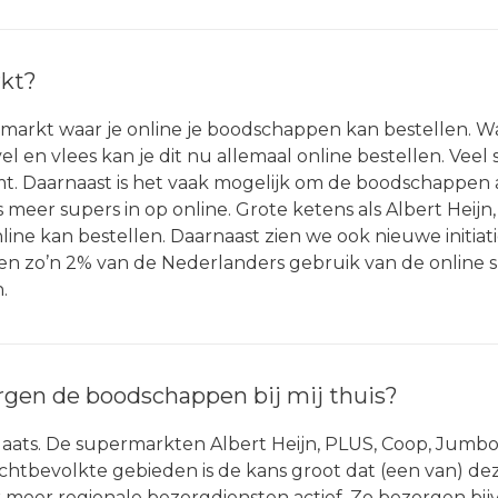
rkt?
markt waar je online je boodschappen kan bestellen. Wa
vel en vlees kan je dit nu allemaal online bestellen. V
mt. Daarnaast is het vaak mogelijk om de boodschappen af
ds meer supers in op online. Grote ketens als Albert Hei
ine kan bestellen. Daarnaast zien we ook nieuwe initiat
n zo’n 2% van de Nederlanders gebruik van de online su
.
gen de boodschappen bij mij thuis?
laats. De supermarkten Albert Heijn, PLUS, Coop, Jumb
chtbevolkte gebieden is de kans groot dat (een van) de
k meer regionale bezorgdiensten actief. Zo bezorgen bi