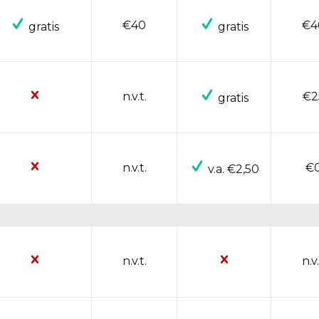
€40
€4
gratis
gratis
n.v.t.
€2
gratis
n.v.t.
€
v.a. €2,50
n.v.t.
n.v.