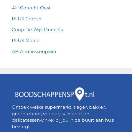
AH Gorecht-Oost
PLUS Corbijn
Coop De Wijk Dunnink
PLUS Mierlo
AH Andriessenplein
Ontdek welke supermarkt, slager, bakker,
groenteboer, visboer, kaasboer en
delicatessenwinkel bij jou in de buurt aan huis
bezorgt.