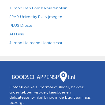
Jumbo Den Bosch Rivierenplein
SPAR University RU Nijmegen
PLUS Droste
AH Linie
Jumbo Helmond Hoofdstraat
Ontdek welke supermarkt, slager, bakker,
groenteboer, visboer, kaasboer en
delicatessenwinkel bij jou in de buurt aan huis
bezorgt.