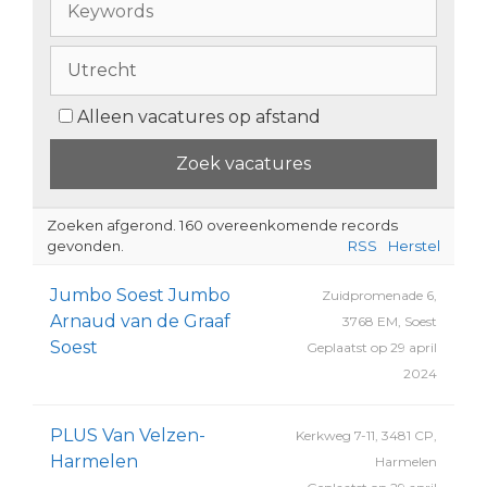
Alleen vacatures op afstand
Zoeken afgerond. 160 overeenkomende records
gevonden.
RSS
Herstel
Jumbo Soest Jumbo
Zuidpromenade 6,
Arnaud van de Graaf
3768 EM, Soest
Soest
Geplaatst op 29 april
2024
PLUS Van Velzen-
Kerkweg 7-11, 3481 CP,
Harmelen
Harmelen