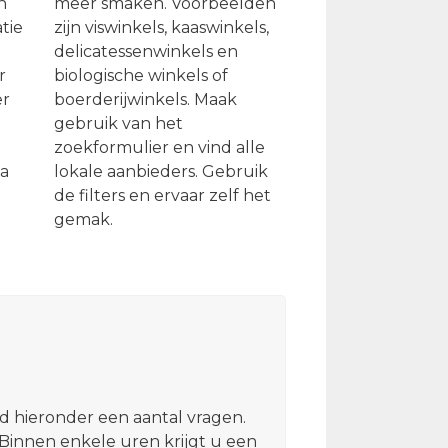
n
meer smaken. Voorbeelden
tie
zijn viswinkels, kaaswinkels,
delicatessenwinkels en
r
biologische winkels of
er
boerderijwinkels. Maak
gebruik van het
zoekformulier en vind alle
ia
lokale aanbieders. Gebruik
de filters en ervaar zelf het
gemak.
d hieronder een aantal vragen.
 Binnen enkele uren krijgt u een