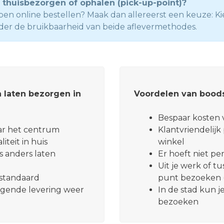
 thuisbezorgen of ophalen (pick-up-point)?
n online bestellen? Maak dan allereerst een keuze: Ki
der de bruikbaarheid van beide aflevermethodes.
 laten bezorgen in
Voordelen van boods
Bespaar kosten v
aar het centrum
Klantvriendelijk
teit in huis
winkel
s anders laten
Er hoeft niet per
Uit je werk of t
e standaard
punt bezoeken 
olgende levering weer
In de stad kun j
bezoeken