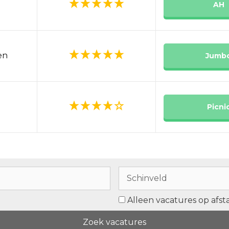
AH
en
Jumb
Picni
Alleen vacatures op afs