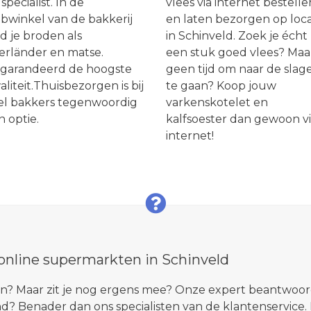
specialist. In de
vlees via internet bestelle
bwinkel van de bakkerij
en laten bezorgen op loca
d je broden als
in Schinveld. Zoek je écht
erländer en matse.
een stuk goed vlees? Maa
garandeerd de hoogste
geen tijd om naar de slag
liteit.Thuisbezorgen is bij
te gaan? Koop jouw
el bakkers tegenwoordig
varkenskotelet en
n optie.
kalfsoester dan gewoon v
internet!
 online supermarkten in Schinveld
ren? Maar zit je nog ergens mee? Onze expert beantwoor
d? Benader dan ons specialisten van de klantenservice.