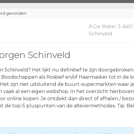
ord gevonden.
A Ge Water 3, 6451
Schinveld
orgen Schinveld
 Schinveld? Het lijkt nu definitief te zijn doorgebroke
 Boodschappen als Rosbief en/of Haarmasker tot in de k
 Het zijn niet uitsluitend de buurt-supermarkten waar j
n vaak al een eigen webshop. In het overzicht hierboven
r online kopen. Je ontdekt dan direct of afhalen / bezo
t de top-5 pluspunten van de aflevermethodes. Tip: Bek