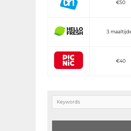
€50
3 maaltijd
€40