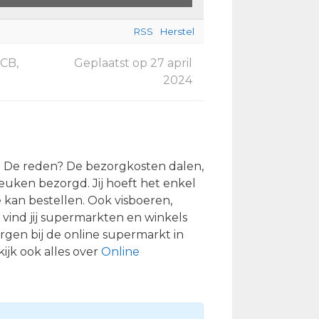
RSS
Herstel
 CB,
Geplaatst op 27 april
2024
n. De reden? De bezorgkosten dalen,
euken bezorgd. Jij hoeft het enkel
e kan bestellen. Ook visboeren,
 vind jij supermarkten en winkels
rgen bij de online supermarkt in
ijk ook alles over
Online