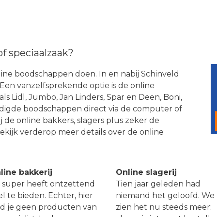
of speciaalzaak?
ine boodschappen doen. In en nabij Schinveld
. Een vanzelfsprekende optie is de online
ls Lidl, Jumbo, Jan Linders, Spar en Deen, Boni,
odigde boodschappen direct via de computer of
ij de online bakkers, slagers plus zeker de
Bekijk verderop meer details over de online
line bakkerij
Online slagerij
 super heeft ontzettend
Tien jaar geleden had
l te bieden. Echter, hier
niemand het geloofd. We
nd je geen producten van
zien het nu steeds meer: