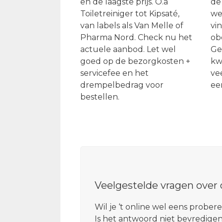
en de laagste prijs. O.a
de 
Toiletreiniger tot Kipsaté,
we
van labels als Van Melle of
vin
Pharma Nord. Check nu het
ob
actuele aanbod. Let wel
Ge
goed op de bezorgkosten +
kwa
servicefee en het
ve
drempelbedrag voor
ee
bestellen.
Veelgestelde vragen over
Wil je ‘t online wel eens probe
Is het antwoord niet bevredigen