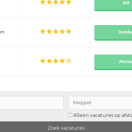
AH
en
Jumb
Picni
Alleen vacatures op afs