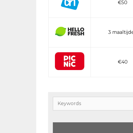
€50
3 maaltijd
€40