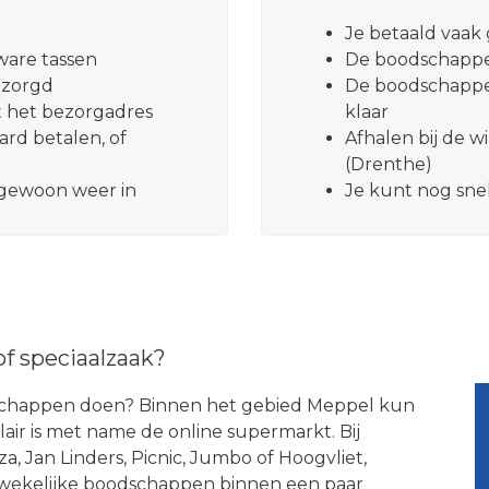
Je betaald vaak
zware tassen
De boodschappen
ezorgd
De boodschappen
est het bezorgadres
klaar
card betalen, of
Afhalen bij de w
(Drenthe)
e gewoon weer in
Je kunt nog sne
of speciaalzaak?
oodschappen doen? Binnen het gebied Meppel kun
lair is met name de online supermarkt. Bij
a, Jan Linders, Picnic, Jumbo of Hoogvliet,
le wekelijke boodschappen binnen een paar