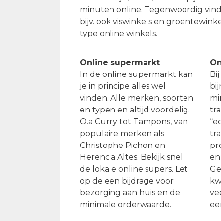
minuten online. Tegenwoordig vind j
bijv. ook viswinkels en groentewinke
type online winkels.
Online supermarkt
On
In de online supermarkt kan
Bi
je in principe alles wel
bij
vinden. Alle merken, soorten
mi
en typen en altijd voordelig.
tra
O.a Curry tot Tampons, van
“ec
populaire merken als
tr
Christophe Pichon en
pr
Herencia Altes. Bekijk snel
en
de lokale online supers. Let
Ge
op de een bijdrage voor
kwa
bezorging aan huis en de
ve
minimale orderwaarde.
ee