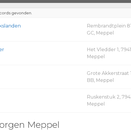
cords gevonden.
kslanden
Rembrandtplein 81
GC, Meppel
er
Het Vledder 1, 7941
Meppel
Grote Akkerstraat 1
BB, Meppel
Ruskenstuk 2, 794
Meppel
orgen Meppel