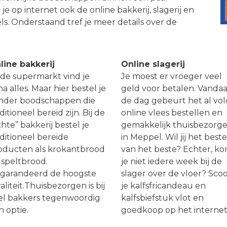
e op internet ook de online bakkerij, slagerij en
ls. Onderstaand tref je meer details over de
line bakkerij
Online slagerij
j de supermarkt vind je
Je moest er vroeger veel
na alles. Maar hier bestel je
geld voor betalen. Vanda
nder boodschappen die
de dag gebeurt het al vol
ditioneel bereid zijn. Bij de
online vlees bestellen en
hte” bakkerij bestel je
gemakkelijk thuisbezorg
aditioneel bereide
in Meppel. Wil jij het beste
oducten als krokantbrood
van het beste? Echter, k
 speltbrood.
je niet iedere week bij de
garandeerd de hoogste
slager over de vloer? Sco
liteit.Thuisbezorgen is bij
je kalfsfricandeau en
el bakkers tegenwoordig
kalfsbiefstuk vlot en
n optie.
goedkoop op het internet